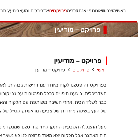
ראשי
מוצרים
סאונות
מי אנחנו
גלריה
פרויקטים
אדריכלים ומעצבים
עץ תרמ
פרויקט – מודיעין
▕
פרויקט – מודיעין
ראשי
פרויקטים
פרויקט – מודיעין
בפרויקט זה פגשנו לקוח מיוחד עם דרישות גבוהות. לאחר
האדריכלית, ביצענו חיפויים לכלל הפרגולות על גבי קורו
כבר לשלד הבית. אחרי חשיבה משותפת עם הלקוח והאדר
של העץ בשיטה מיוחדת של צביעה מראש וקוקטייל של צב
מעל ההצללה הטבעית הותקן קירוי נגד גשם שמנקז מים
היה מאתגר אבל הלקוח יצא מאוד מרוצה לנו לא נשאר א